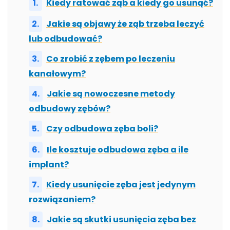
Kiedy ratować ząb a kiedy go usunąć?
Jakie są objawy że ząb trzeba leczyć
lub odbudować?
Co zrobić z zębem po leczeniu
kanałowym?
Jakie są nowoczesne metody
odbudowy zębów?
Czy odbudowa zęba boli?
Ile kosztuje odbudowa zęba a ile
implant?
Kiedy usunięcie zęba jest jedynym
rozwiązaniem?
Jakie są skutki usunięcia zęba bez