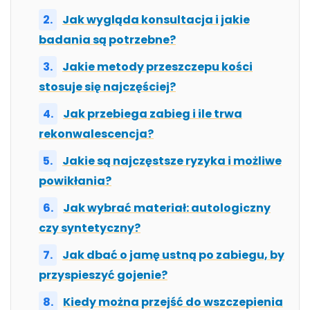
Jak wygląda konsultacja i jakie
badania są potrzebne?
Jakie metody przeszczepu kości
stosuje się najczęściej?
Jak przebiega zabieg i ile trwa
rekonwalescencja?
Jakie są najczęstsze ryzyka i możliwe
powikłania?
Jak wybrać materiał: autologiczny
czy syntetyczny?
Jak dbać o jamę ustną po zabiegu, by
przyspieszyć gojenie?
Kiedy można przejść do wszczepienia